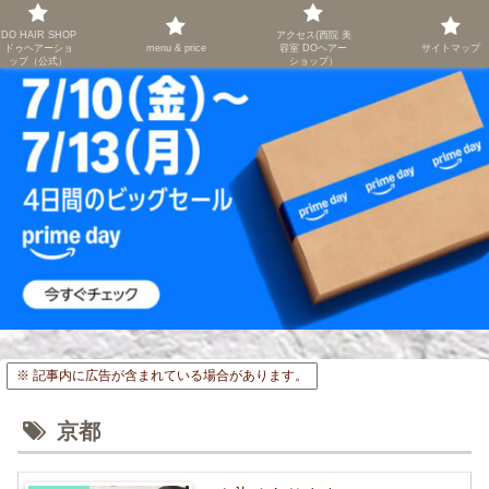
右京区西院 西京極／葛野大路 高辻／ 美容室 DO HAIR SHOP
DO HAIR SHOP
アクセス(西院 美
ドゥヘアーショ
menu & price
容室 DOヘアー
サイトマップ
ップ（公式）
ショップ）
※ 記事内に広告が含まれている場合があります。
京都