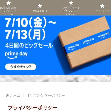
右京区西院 西京極／葛野大路 高辻／ 美容室 DO HAIR SHOP
DO HAIR SHOP
アクセス(西院 美
ドゥヘアーショ
menu & price
容室 DOヘアー
サイトマップ
ップ（公式）
ショップ）
ホーム
プライバシーポリシー
プライバシーポリシー